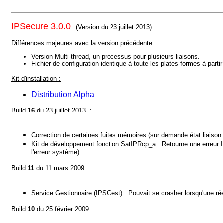
IPSecure 3.0.0
(Version du 23 juillet 2013)
Différences majeures avec la version précédente :
Version Multi-thread, un processus pour plusieurs liaisons.
Fichier de configuration identique à toute les plates-formes à parti
Kit d'installation
:
Distribution Alpha
Build
16
du 23 juillet 2013
:
Correction de certaines fuites mémoires (sur demande état liaison e
Kit de développement fonction SatIPRcp_a : Retourne une erreur I
l'erreur système).
Build
11
du 11 mars 2009
:
Service Gestionnaire (IPSGest) : Pouvait se crasher lorsqu'une r
Build
10
du 25 février 2009
: