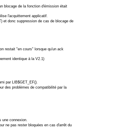
 blocage de la fonction d'émission était
lise l'acquittement applicatif.
T) et donc suppression de cas de blocage de
ion restait "en cours" lorsque qu'un ack
nement identique à la V2.1)
ourni par LIB$GET_EF().
ur des problèmes de compatibilité par la
ès une connexion.
our ne pas rester bloquées en cas d'arrêt du