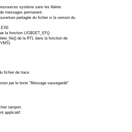
ressources système sans les libérer.
er de messages permanent.
verture partagée du fichier si la version du
T.EXE
par la fonction LIG$GET_EF()
lete_file() de la RTL dans la fonction de
e VMS)
u fichier de trace
nexion par le texte "Message sauvegardé"
ichier tampon.
t applicatif.