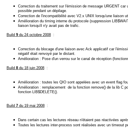
Correction du traitement sur l'émission de message URGENT car un
possible pendant un dépilage.
Correction de l'incompatibilité avec V2.x UNIX lorsqu'une liaison uti
Amélioration du timing interne du protocole (suppression LIB$WAI
liaison lorsqu'il n'y avait pas de trafic.
Build
9
du 24 octobre 2008
:
Correction du blocage d'une liaison avec Ack applicatif car l'émiss
négatif était renvoyé par le distant.
Amélioration : Pose d'un verrou sur le canal de réception (fonction
Build
8
du 18 juin 2008
:
Amélioration : toutes les QIO sont appelées avec un event flag f
Amélioration : remplacement de la fonction remove() de la lib C po
fonction LIB$DELETE().
Build
7
du 19 mai 2008
:
Dans certain cas les lectures réseau n'étaient pas réactivées apr
Toutes les lectures inter-process sont réalisées avec un timeout p