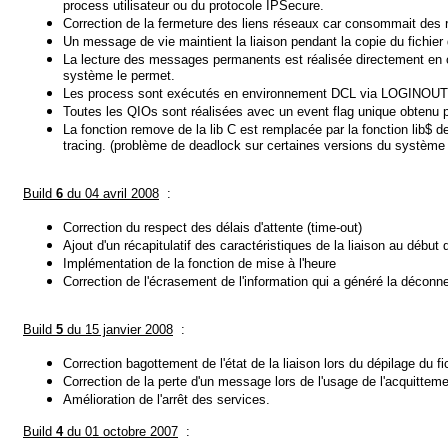
process utilisateur ou du protocole IPSecure.
Correction de la fermeture des liens réseaux car consommait des 
Un message de vie maintient la liaison pendant la copie du fichi
La lecture des messages permanents est réalisée directement en ou
système le permet.
Les process sont exécutés en environnement DCL via LOGINOU
Toutes les QIOs sont réalisées avec un event flag unique obtenu 
La fonction remove de la lib C est remplacée par la fonction lib$
de
tracing. (problème de deadlock sur certaines versions du systèm
Build
6
du 04 avril 2008
:
Correction du respect des délais d'attente (time-out)
Ajout d'un récapitulatif des caractéristiques de la liaison au début d
Implémentation de la fonction de mise à l'heure
Correction de l'écrasement de l'information qui a généré la décon
Build
5
du 15 janvier 2008
:
Correction bagottement de l'état de la liaison lors du dépilage du f
Correction de la perte d'un message lors de l'usage de l'acquittemen
Amélioration de l'arrêt des services.
Build
4
du 01 octobre 2007
: