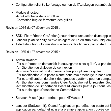
Configuration client : Le forçage ou non de l'AutoLogon paramétrabl
Module directeur :
-Ajout affichage de la scrollbar
-Correction bug de fermeture des grilles
Révision 1064 du 07 décembre 2015 :
SDK: Fix méthode GetAction() pour obtenir une action d'une applica
Lanceur (SatUserInit): Active un agent de Télédistribution uniqueme
Télédistribution: Optimisation de l'envoi des fichiers par poste ET ut
Révision 1055 du 27 novembre 2015 :
Administration:
-Fix sur fermeture demandait la sauvegarde alors qu'il n'y a pas de
-Amélioration du dialogue de connexion
-Autorise l'association du même fichier pour plusieurs grilles.
-Fix modification d'un poste ajouté sans avoir rechargé la base (
-Fix et amélioration du choix des groupes système pour un compte
-Amélioration des commandes Créer Application et Enregistrer Sous, 
-Amélioration de l'importation Postes/Comptes (met à jour tous le
-Fix sur dialogue d'association Compte/Menu
Serveur: Mise à jour Interface pour NTMaster 3
Lanceur (SatUserInit): Quand l'application par défaut du poste est
application par défaut et utilise la première application trouvée c