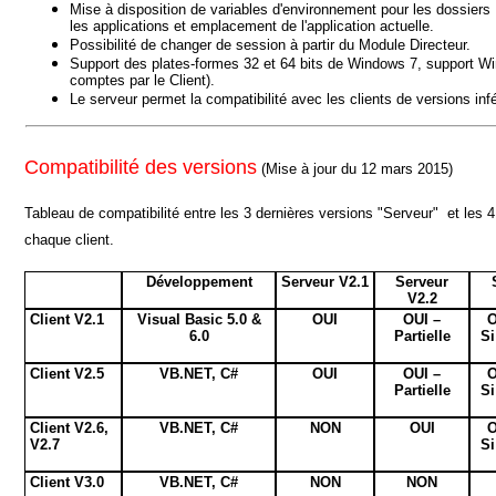
Mise à disposition de variables d'environnement pour les dossie
les applications et emplacement de l'application actuelle.
Possibilité de changer de session à partir du Module Directeur.
Support des plates-formes 32 et 64 bits de Windows 7, support Wi
comptes par le Client).
Le serveur permet la compatibilité avec les clients de versions infér
Compatibilité des versions
(Mise à jour du 12 mars 2015)
Tableau de compatibilité entre les 3 dernières versions "Serveur" et les 
chaque client.
Développement
Serveur V2.1
Serveur
V2.2
Client V2.1
Visual Basic 5.0 &
OUI
OUI –
O
6.0
Partielle
Si
Client V2.5
VB.NET, C#
OUI
OUI –
O
Partielle
Si
Client V2.6,
VB.NET, C#
NON
OUI
O
V2.7
Si
Client V3.0
VB.NET, C#
NON
NON