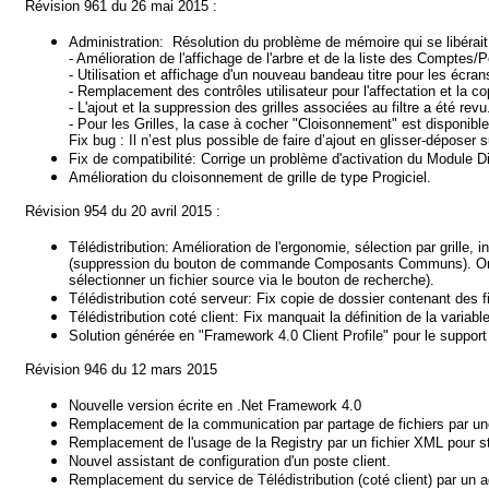
Révision 961 du 26 mai 2015 :
Administration: Résolution du problème de mémoire qui se libérait
- Amélioration de l'affichage de l'arbre et de la liste des Comptes
- Utilisation et affichage d'un nouveau bandeau titre pour les écran
- Remplacement des contrôles utilisateur pour l'affectation et la 
- L'ajout et la suppression des grilles associées au filtre a été revu
- Pour les Grilles, la case à cocher "Cloisonnement" est disponible 
Fix bug : Il n’est plus possible de faire d’ajout en glisser-déposer
Fix de compatibilité: Corrige un problème d'activation du Module 
Amélioration du cloisonnement de grille de type Progiciel.
Révision 954 du 20 avril 2015 :
Télédistribution: Amélioration de l'ergonomie, sélection par grille,
(suppression du bouton de commande Composants Communs). On peut 
sélectionner un fichier source via le bouton de recherche).
Télédistribution coté serveur: Fix copie de dossier contenant des f
Télédistribution coté client: Fix manquait la définition de la variabl
Solution générée en "Framework 4.0 Client Profile" pour le supp
Révision 946 du 12 mars 2015
Nouvelle version écrite en .Net Framework 4.0
Remplacement de la communication par partage de fichiers par une
Remplacement de l'usage de la Registry par un fichier XML pour st
Nouvel assistant de configuration d'un poste client.
Remplacement du service de Télédistribution (coté client) par un a