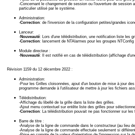
-Concernant le changement de session ou l'ouverture de session 
particulier utilisé par le système.
Administration:
-
Correction
: de l'inversion de la configuration petites/grandes icon
Lanceur:
-
Nouveauté
: Lors d'une télédistribution, une notification liste les gr
-
Correction
: lancement de NTAlarmes pour les groupes NTConfig ca
Module directeur :
-
Nouveauté
: Il est notifié en cas de télédistribution (affichage d
Révision 1159 du 12 décembre 2022 :
Administration:
-Pour les Grilles cloisonnées, ajout d'un bouton de mise à jour des
programme demande à l'utilisateur de mettre à jour les fichiers as
Télédistribution:
-Affichage du libellé de la grille dans la liste des grilles.
-Ajout menu contextuel sur entête liste des grilles pour sélectionne
-
Correction
: La télédistribution pouvait ne pas fonctionner sur les f
Barre de titre :
-Analyse de la ligne de commande dans le constructeur (au lieu de
-Analyse de la ligne de commande effectuée seulement si différe
-Prise en compte de la valeur d'orientation de l'impression sur la