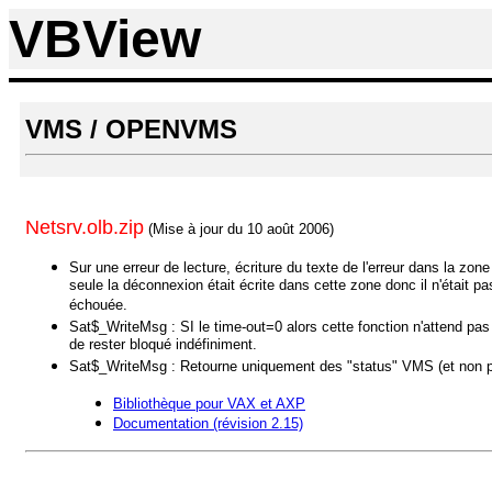
VBView
VMS / OPENVMS
Netsrv.olb.zip
(Mise à jour du 10 août 2006)
Sur une erreur de lecture, écriture du texte de l'erreur dans la zon
seule la déconnexion était écrite dans cette zone donc il n'était pa
échouée.
Sat$_WriteMsg : SI le time-out=0 alors cette fonction n'attend pas 
de rester bloqué indéfiniment.
Sat$_WriteMsg : Retourne uniquement des "status" VMS (et non p
Bibliothèque
pour VAX et AXP
Documentation (révision 2.15)